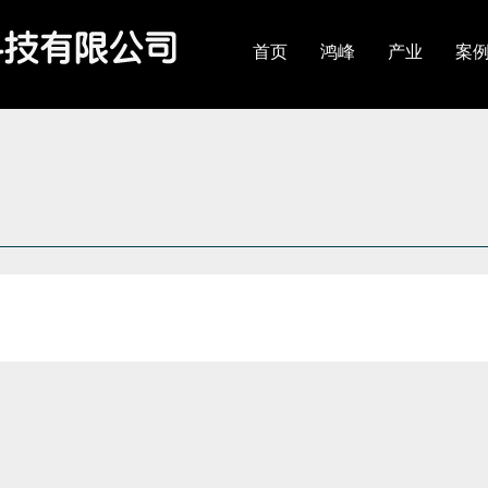
导
区
生命奥秘博物馆
企业荣誉
西北地区
西南地区
文创产品
港澳台地区
会议及培训
科学传播
塑化
首页
鸿峰
产业
案