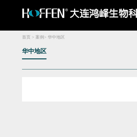
鸿峰介绍
塑化标本
东北地区
媒体报道
人才理念
文化理念
设备及试剂
华东地区
鸿峰动态
招贤纳士
业务布局
华南地区
行业动态
员工天地
生命科学馆建设
关联企业
华中地区
常见问题
巡回展览
主要领
华北地
首页
>
案例
>
华中地区
华中地区